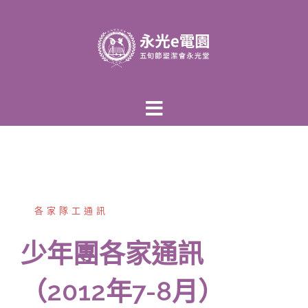
跳
至
主
內
容
區
各家隊工通訊
少年團各家通訊
（2012年7-8月）