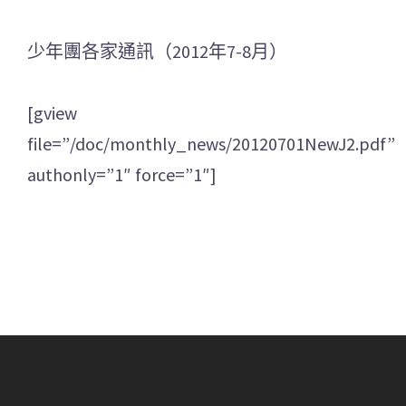
少年團各家通訊（2012年7-8月）
[gview
file=”/doc/monthly_news/20120701NewJ2.pdf”
authonly=”1″ force=”1″]