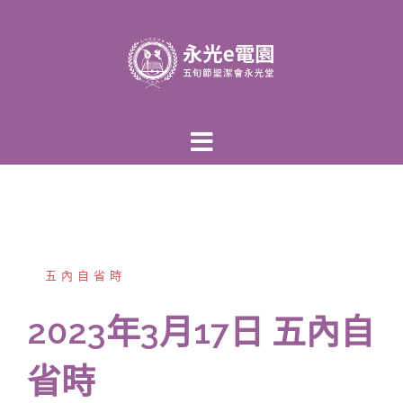
跳
至
主
內
容
區
五內自省時
2023年3月17日 五內自
省時