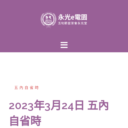
跳
至
主
內
容
區
五內自省時
2023年3月24日 五內
自省時