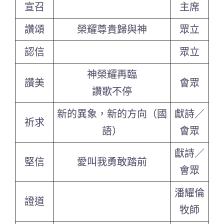
宣召
主席
讚頌
榮耀尊貴歸與神
眾立
認信
眾立
神榮耀再臨
讚美
會眾
讚歌不停
新的異象，新的方向（國
獻詩／
祈求
語）
會眾
獻詩／
堅信
愛叫我勇敢踏前
會眾
潘耀倫
證道
牧師