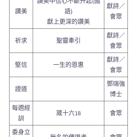
讚美中信心不斷升起(國
獻詩／
讚美
語)
會眾
獻上更深的讚美
獻詩／
祈求
聖靈牽引
會眾
獻詩／
堅信
一生的恩惠
會眾
鄧瑞強
證道
博士
每週經
箴十六18
會眾
訓
委身立