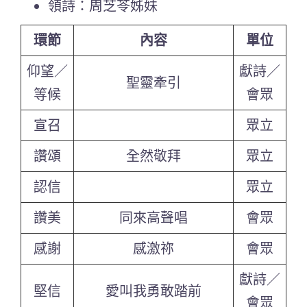
領詩：周芝苓姊妹
環節
內容
單位
仰望／
獻詩／
聖靈牽引
等候
會眾
宣召
眾立
讚頌
全然敬拜
眾立
認信
眾立
讚美
同來高聲唱
會眾
感謝
感激祢
會眾
獻詩／
堅信
愛叫我勇敢踏前
會眾