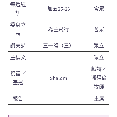
每週經
加五25-26
會眾
訓
委身立
為主飛行
會眾
志
讚美詩
三一頌（三）
眾立
主禱文
眾立
獻詩／
祝福／
Shalom
潘耀倫
差遣
牧師
報告
主席