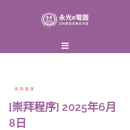
跳
至
主
內
容
區
崇拜程序
[崇拜程序] 2025年6月
8日