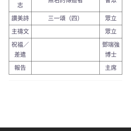
無名的傳道者
會眾
志
讚美詩
三一頌（四）
眾立
主禱文
眾立
祝福／
鄧瑞強
差遣
博士
報告
主席