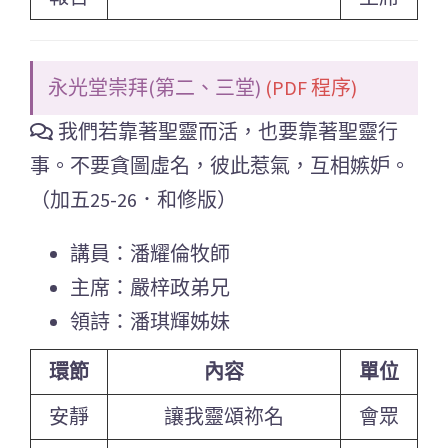
永光堂崇拜(第二、三堂)
(PDF 程序)
我們若靠著聖靈而活，也要靠著聖靈行
事。不要貪圖虛名，彼此惹氣，互相嫉妒。
（加五25-26．和修版）
講員：潘耀倫牧師
主席：嚴梓政弟兄
領詩：潘琪輝姊妹
環節
內容
單位
安靜
讓我靈頌祢名
會眾