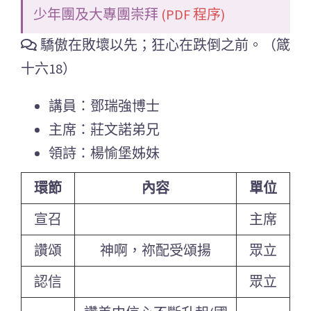
少年團及大專團崇拜
(PDF 程序)
驕傲在敗壞以先；狂心在跌倒之前。（箴
十六18）
講員：鄧瑞強博士
主席：莊文諾弟兄
領詩：楊愉堡姊妹
環節
內容
單位
宣召
主席
讚頌
神啊，祢配受頌揚
眾立
認信
眾立