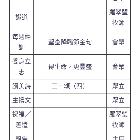
羅翠璧
證道
牧師
每週經
聖靈降臨節金句
會眾
訓
委身立
得生命，更豐盛
會眾
志
讚美詩
三一頌（四）
眾立
主禱文
眾立
祝福／
羅翠璧
差遣
牧師
報告
主席