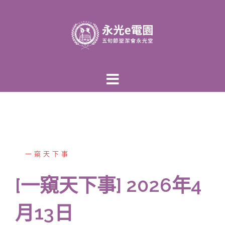
跳
至
主
內
容
區
一窺天下事
[一窺天下事] 2026年4
月13日