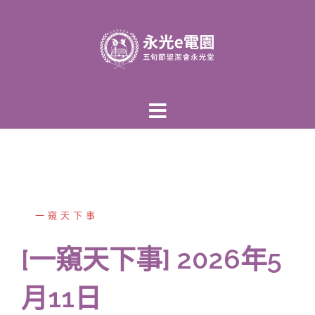
跳
至
主
內
容
區
一窺天下事
[一窺天下事] 2026年5
月11日