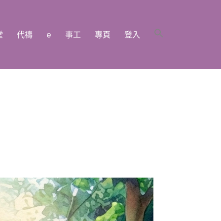
堂
代禱
e
事工
專頁
登入