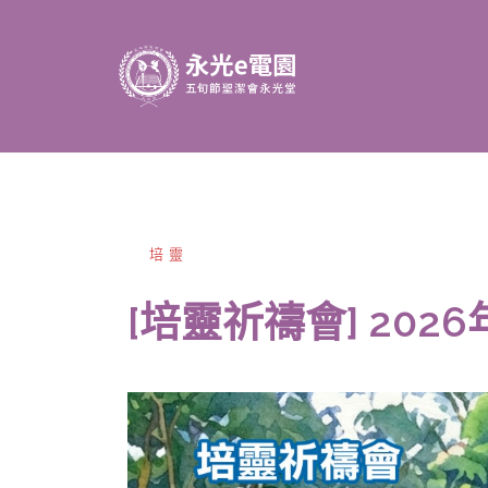
跳
至
主
內
容
區
培靈
[培靈祈禱會] 2026