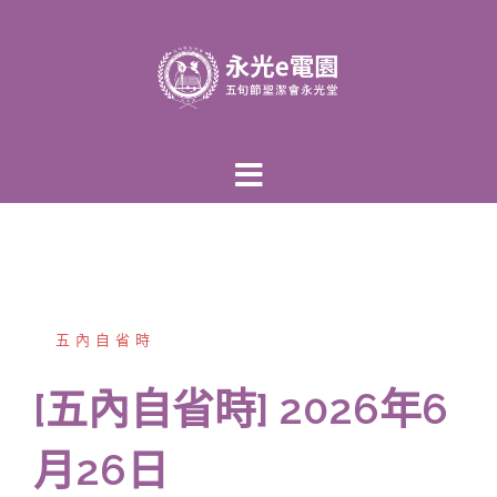
跳
至
主
內
容
區
五內自省時
[五內自省時] 2026年6
月26日