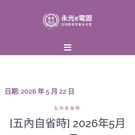
跳
至
主
內
容
區
日期:
2026 年 5 月 22 日
五內自省時
[五內自省時] 2026年5月